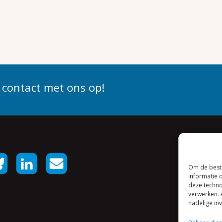
 contact met ons op!
Om de beste
informatie 
deze techno
verwerken. 
nadelige in